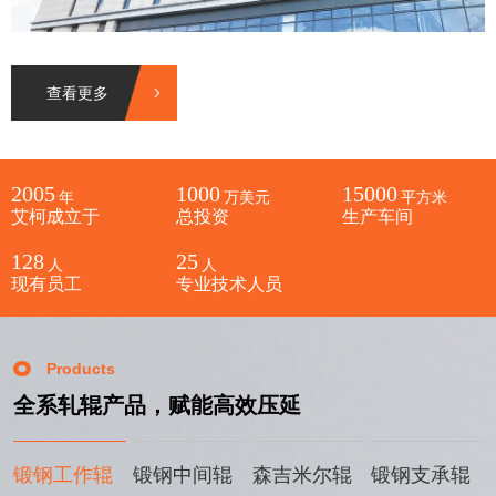
查看更多
2005
1000
15000
年
万美元
平方米
艾柯成立于
总投资
生产车间
128
25
人
人
现有员工
专业技术人员
Products
全系轧辊产品，赋能高效压延
锻钢工作辊
锻钢中间辊
森吉米尔辊
锻钢支承辊