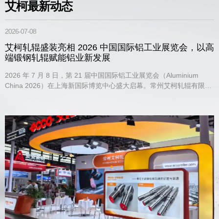
艾柯最新动态
2026-07-08
2
艾柯轧辊盛装亮相 2026 中国国际铝工业展览会，以高
端锻钢轧辊赋能铝业新发展
合
2026 年 7 月 8 日，第 21 届中国国际铝工业展览会（Aluminium
China 2026）在上海新国际博览中心盛大启幕。常州艾柯轧辊有限公
造
司（以下简称 "艾柯轧辊"）携旗下核心铝冷轧系列产品与技术解决方
新
案重磅参展，与全球 650 余家铝业同仁齐聚一堂，共探行业高质量发
展新路径。