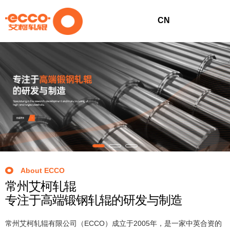
CN
首
关
产
新
工
联
页
于
品
闻
艺
系
艾
中
资
流
我
About ECCO
常州艾柯轧辊
专注于高端锻钢轧辊的研发与制造
柯
心
讯
程
们
常州艾柯轧辊有限公司（ECCO）成立于2005年，是一家中英合资的