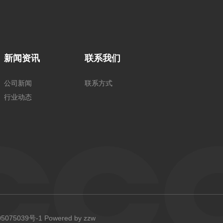
新闻资讯
联系我们
公司新闻
联系方式
行业动态
5075039号-1
Powered by
zzw