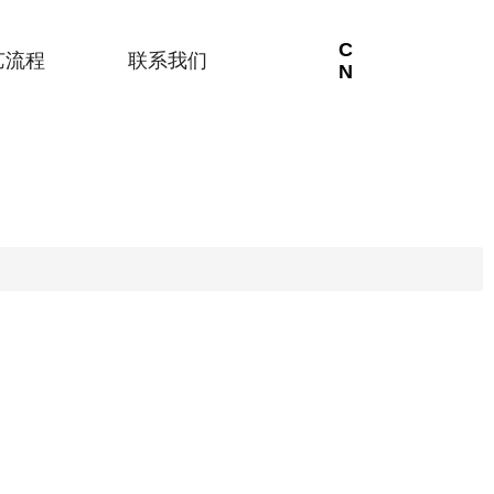
资讯
联系我们
C
艺流程
联系我们
N