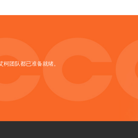
艾柯团队都已准备就绪。