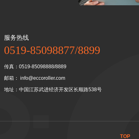
服务热线
0519-85098877/8899
传真：
0519-85098888/8889
邮箱：
info@eccoroller.com
地址：中国江苏武进经济开发区长顺路538号
TOP